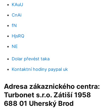
KAuU
CnAi
fN
HjsRQ
NE
Dolar převést taka
Kontaktní hodiny paypal uk
Adresa zákaznického centra:
Turbonet s.r.o. Zátiší 1958
688 01 Uherský Brod