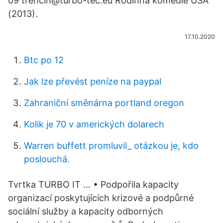
09 trencin@turbo-tec.eu Rodinná komedie USA
(2013).
17.10.2020
Btc po 12
Jak lze převést peníze na paypal
Zahraniční směnárna portland oregon
Kolik je 70 v amerických dolarech
Warren buffett promluvil_ otázkou je, kdo
poslouchá.
Tvrtka TURBO IT … • Podpořila kapacity
organizací poskytujících krizové a podpůrné
sociální služby a kapacity odborných