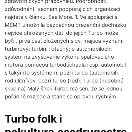
zdravotnických pracovníků. Podrobnosti,
zdůvodnění i seznam podporujících organizací
najdete v článku. See More. 1. Ve spolupráci s
MŠMT umožnila bezpečnou prezenční docházku
nejvíce ohrožených dětí do jejich Turbo môže
byť: . prvá časť zložených slov, majúca význam:
turbínový; turbín; rotačný; o automobiloch:
systém na zvyšovanie výkonu spaľovacieho
motora pomocou turbodúchadla resp. automobil
s takýmto systémom, pozri turbo (automobil);
rod ulitníkov, pozri turbo (rod); Turbo (hudobná
skupina) Malý šnek Turbo má sen, že se jednou
pořádně rozjede a stane se opravdu rychlým.
Turbo folk i