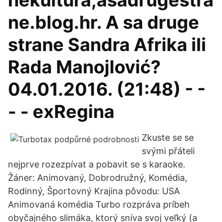
nekultura,asadrugestra
ne.blog.hr. A sa druge
strane Sandra Afrika ili
Rada Manojlović?
04.01.2016. (21:48) - -
- - exRegina
Zkuste se se
svými přáteli
nejprve rozezpívat a pobavit se s karaoke.
Žáner: Animovaný, Dobrodružný, Komédia,
Rodinný, Športovný Krajina pôvodu: USA
Animovaná komédia Turbo rozpráva príbeh
obyčajného slimáka, ktorý sníva svoj veľký (a