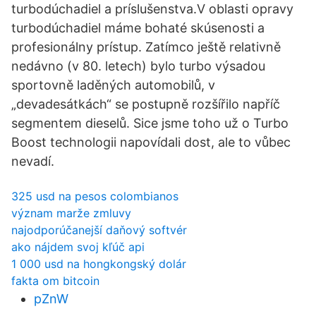
turbodúchadiel a príslušenstva.V oblasti opravy
turbodúchadiel máme bohaté skúsenosti a
profesionálny prístup. Zatímco ještě relativně
nedávno (v 80. letech) bylo turbo výsadou
sportovně laděných automobilů, v
„devadesátkách“ se postupně rozšířilo napříč
segmentem dieselů. Sice jsme toho už o Turbo
Boost technologii napovídali dost, ale to vůbec
nevadí.
325 usd na pesos colombianos
význam marže zmluvy
najodporúčanejší daňový softvér
ako nájdem svoj kľúč api
1 000 usd na hongkongský dolár
fakta om bitcoin
pZnW