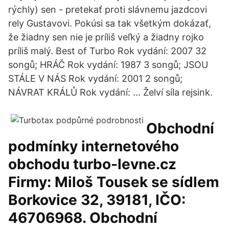
rýchly) sen - pretekať proti slávnemu jazdcovi
rely Gustavovi. Pokúsi sa tak všetkým dokázať,
že žiadny sen nie je príliš veľký a žiadny rojko
príliš malý. Best of Turbo Rok vydání: 2007 32
songů; HRÁČ Rok vydání: 1987 3 songů; JSOU
STÁLE V NÁS Rok vydání: 2001 2 songů;
NÁVRAT KRÁLŮ Rok vydání: … Želví síla rejsink.
Obchodní
podmínky internetového
obchodu turbo-levne.cz
Firmy: Miloš Tousek se sídlem
Borkovice 32, 39181, IČO:
46706968. Obchodní