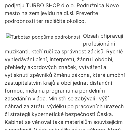
podjetju TURBO SHOP d.o.o. Podružnica Novo
mesto na zemljevidu najdi.si. Preverite
podrobnosti ter raziščite okolico.
Obsah připravují
profesionální
muzikanti, kteří ručí za správnost zápisů. Rychlé
vyhledávání písní, interpretů, žánrů i období,
přehledy akordových značek, vytváření a
vytisknutí zpěvníků Změnu zákona, která umožní
zastupitelstvím krajů a obcí jednat distanční
formou, měla na programu na pondělním
zasedáním vláda. Ministři se zabývali i výší
náhrad za ztrátu výdělku po pracovních úrazech
či strategií kybernetické bezpečnosti Česka.
Kabinet se věnoval také materiálům souvisejícím
s pandemií. Vláda schválila návrh zákona, který