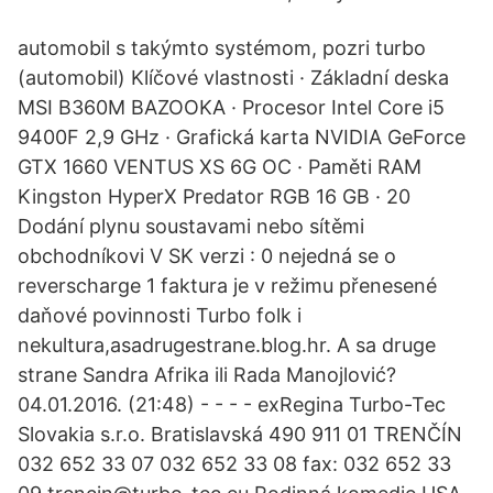
automobil s takýmto systémom, pozri turbo
(automobil) Klíčové vlastnosti · Základní deska
MSI B360M BAZOOKA · Procesor Intel Core i5
9400F 2,9 GHz · Grafická karta NVIDIA GeForce
GTX 1660 VENTUS XS 6G OC · Paměti RAM
Kingston HyperX Predator RGB 16 GB · 20
Dodání plynu soustavami nebo sítěmi
obchodníkovi V SK verzi : 0 nejedná se o
reverscharge 1 faktura je v režimu přenesené
daňové povinnosti Turbo folk i
nekultura,asadrugestrane.blog.hr. A sa druge
strane Sandra Afrika ili Rada Manojlović?
04.01.2016. (21:48) - - - - exRegina Turbo-Tec
Slovakia s.r.o. Bratislavská 490 911 01 TRENČÍN
032 652 33 07 032 652 33 08 fax: 032 652 33