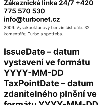
Zákaznická linka 24/7 +420
775 570 530
info@turbonet.cz
2009. Vysokooktanový benzín číst dále. 32
komentáře; Turbo a spotřeba.
IssueDate – datum
vystavení ve formátu
YYYY-MM-DD
TaxPointDate – datum
zdanitelného plnění ve
formátu YYYY-MM-DD