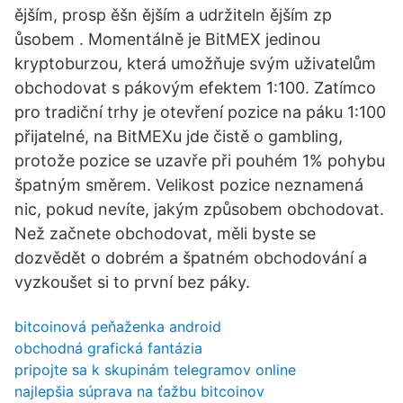
ějším, prosp ěšn ějším a udržiteln ějším zp
ůsobem . Momentálně je BitMEX jedinou
kryptoburzou, která umožňuje svým uživatelům
obchodovat s pákovým efektem 1:100. Zatímco
pro tradiční trhy je otevření pozice na páku 1:100
přijatelné, na BitMEXu jde čistě o gambling,
protože pozice se uzavře při pouhém 1% pohybu
špatným směrem. Velikost pozice neznamená
nic, pokud nevíte, jakým způsobem obchodovat.
Než začnete obchodovat, měli byste se
dozvědět o dobrém a špatném obchodování a
vyzkoušet si to první bez páky.
bitcoinová peňaženka android
obchodná grafická fantázia
pripojte sa k skupinám telegramov online
najlepšia súprava na ťažbu bitcoinov