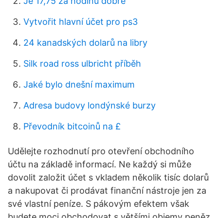
Je 17,75 za hodinu dobré
Vytvořit hlavní účet pro ps3
24 kanadských dolarů na libry
Silk road ross ulbricht příběh
Jaké bylo dnešní maximum
Adresa budovy londýnské burzy
Převodník bitcoinů na £
️Udělejte rozhodnutí pro otevření obchodního
účtu na základě informací. Ne každý si může
dovolit založit účet s vkladem několik tisíc dolarů
a nakupovat či prodávat finanční nástroje jen za
své vlastní peníze. S pákovým efektem však
budete moci obchodovat s většími objemy peněz