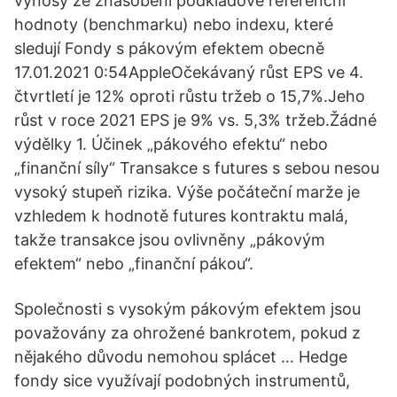
výnosy ze znásobení podkladové referenční
hodnoty (benchmarku) nebo indexu, které
sledují Fondy s pákovým efektem obecně
17.01.2021 0:54AppleOčekávaný růst EPS ve 4.
čtvrtletí je 12% oproti růstu tržeb o 15,7%.Jeho
růst v roce 2021 EPS je 9% vs. 5,3% tržeb.Žádné
výdělky 1. Účinek „pákového efektu“ nebo
„finanční síly“ Transakce s futures s sebou nesou
vysoký stupeň rizika. Výše počáteční marže je
vzhledem k hodnotě futures kontraktu malá,
takže transakce jsou ovlivněny „pákovým
efektem“ nebo „finanční pákou“.
Společnosti s vysokým pákovým efektem jsou
považovány za ohrožené bankrotem, pokud z
nějakého důvodu nemohou splácet … Hedge
fondy sice využívají podobných instrumentů,