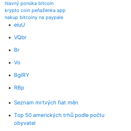
hlavný ponúka bitcoin
krypto coin peňaženka app
nakup bitcoiny na paypale
eiuU
VQbr
Br
Vo
BgIRY
RBp
Seznam mrtvých fiat měn
Top 50 amerických trhů podle počtu
obyvatel