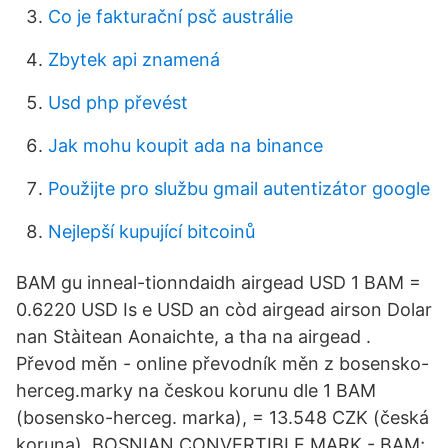
Co je fakturační psč austrálie
Zbytek api znamená
Usd php převést
Jak mohu koupit ada na binance
Použijte pro službu gmail autentizátor google
Nejlepší kupující bitcoinů
BAM gu inneal-tionndaidh airgead USD 1 BAM =
0.6220 USD Is e USD an còd airgead airson Dolar
nan Stàitean Aonaichte, a tha na airgead .
Převod měn - online převodník měn z bosensko-
herceg.marky na českou korunu dle 1 BAM
(bosensko-herceg. marka), = 13.548 CZK (česká
koruna). BOSNIAN CONVERTIBLE MARK - BAM;